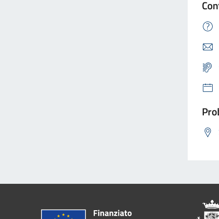
Con
Prob