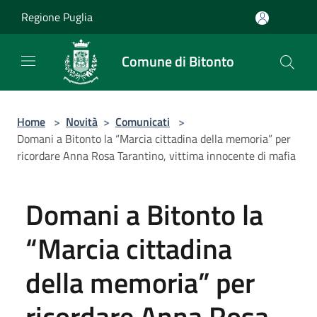
Salta al contenuto principale
Regione Puglia
Comune di Bitonto
Home
>
Novità
>
Comunicati
>
Domani a Bitonto la “Marcia cittadina della memoria” per
ricordare Anna Rosa Tarantino, vittima innocente di mafia
Domani a Bitonto la
“Marcia cittadina
della memoria” per
ricordare Anna Rosa