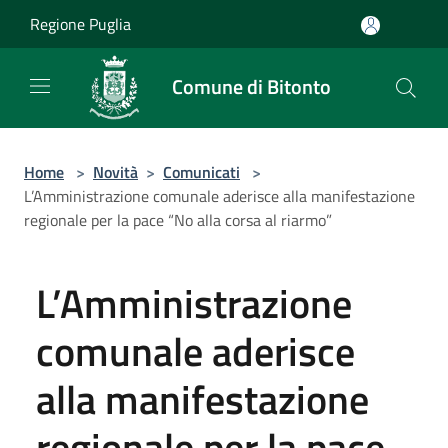
Salta al contenuto principale
Regione Puglia
Comune di Bitonto
Home
>
Novità
>
Comunicati
>
L’Amministrazione comunale aderisce alla manifestazione
regionale per la pace “No alla corsa al riarmo”
L’Amministrazione
comunale aderisce
alla manifestazione
regionale per la pace