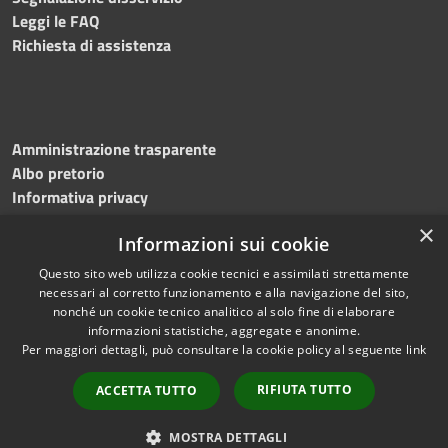
Leggi le FAQ
Richiesta di assistenza
Amministrazione trasparente
Albo pretorio
Informativa privacy
Note legali
×
Informazioni sui cookie
Dichiarazione di accessibilità
Meccanismo di feedback
Questo sito web utilizza cookie tecnici e assimilati strettamente
necessari al corretto funzionamento e alla navigazione del sito,
nonché un cookie tecnico analitico al solo fine di elaborare
informazioni statistiche, aggregate e anonime.
RSS
Copyright © 2026 • Comune di
Per maggiori dettagli, può consultare la cookie policy al seguente
link
Accessibilità
Bitonto • Powered by
Privacy
Municipium
Accesso
•
RIFIUTA TUTTO
ACCETTA TUTTO
Cookie
redazione
Mappa del sito
MOSTRA DETTAGLI