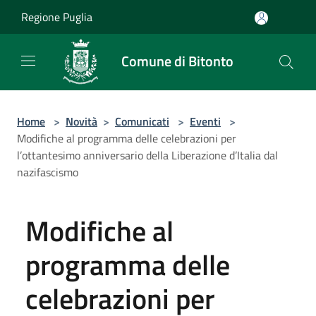
Salta al contenuto principale
Regione Puglia
Comune di Bitonto
Home
>
Novità
>
Comunicati
>
Eventi
>
Modifiche al programma delle celebrazioni per
l’ottantesimo anniversario della Liberazione d’Italia dal
nazifascismo
Modifiche al
programma delle
celebrazioni per