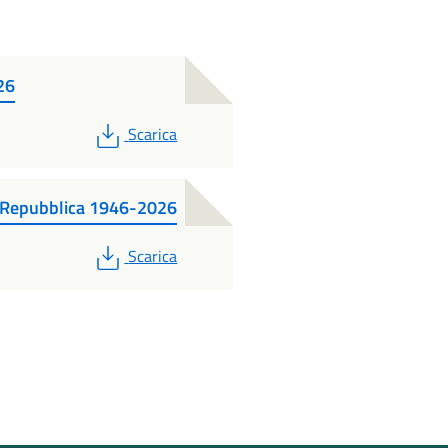
26
PDF
Scarica
0 Repubblica 1946-2026
PDF
Scarica