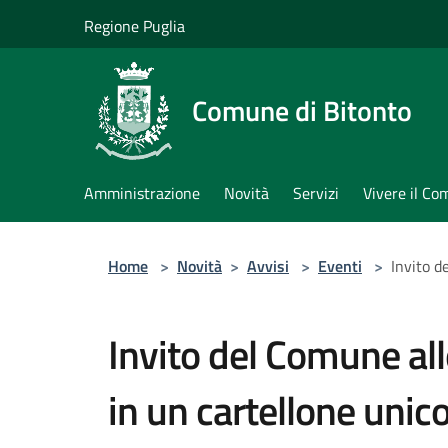
Salta al contenuto principale
Regione Puglia
Comune di Bitonto
Amministrazione
Novità
Servizi
Vivere il C
Home
>
Novità
>
Avvisi
>
Eventi
>
Invito d
Invito del Comune all
in un cartellone unico 