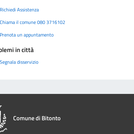
Richiedi Assistenza
Chiama il comune 080 3716102
Prenota un appuntamento
lemi in città
Segnala disservizio
Comune di Bitonto