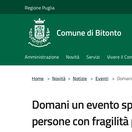
Salta al contenuto principale
Regione Puglia
Comune di Bitonto
Amministrazione
Novità
Servizi
Vivere il C
Home
>
Novità
>
Notizie
>
Eventi
>
Domani 
Domani un evento spe
persone con fragilità 