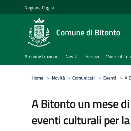
Salta al contenuto principale
Regione Puglia
Comune di Bitonto
Amministrazione
Novità
Servizi
Vivere il C
Home
>
Novità
>
Comunicati
>
Eventi
>
A B
A Bitonto un mese di 
eventi culturali per 