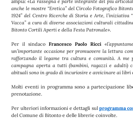
ampia:
«La rassegna è parte integrante del più articol
anche le mostre “Eretica” del Circolo Fotografico Bitont
1924” del Centro Ricerche di Storia e Arte, l’iniziativ
Vacca” a cura di diverse associazioni culturali cittadine
Bitonto Cortili Aperti e della Festa Patronale»
.
Per il sindaco
Francesco Paolo Ricci
«l’appuntam
un’importante occasione per promuovere la lettura come
rafforzando il legame tra cultura e comunità
.
A me p
campagna aperta a tutti (bambini, ragazzi e adulti) con
abituali sono in grado di incuriosire e avvicinare ai libr
Molti eventi in programma sono a partecipazione liber
prenotazione.
Per ulteriori informazioni e dettagli sul
programma co
del Comune di Bitonto e delle librerie coinvolte.