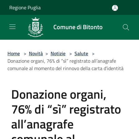
Salta al contenuto principale
Regione Puglia
Comune di Bitonto
Home
>
Novità
>
Notizie
>
Salute
>
Donazione organi, 76% di “sì” registrato all’anagrafe
comunale al momento del rinnovo della carta d’identità
Donazione organi,
76% di “sì” registrato
all’anagrafe
comunale al