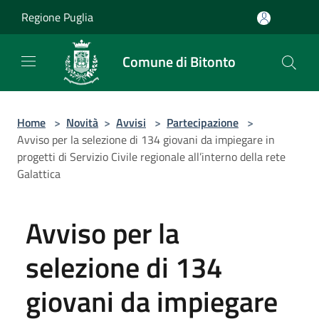
Salta al contenuto principale
Regione Puglia
Comune di Bitonto
Home
>
Novità
>
Avvisi
>
Partecipazione
>
Avviso per la selezione di 134 giovani da impiegare in
progetti di Servizio Civile regionale all’interno della rete
Galattica
Avviso per la
selezione di 134
giovani da impiegare