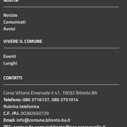
Notizie
Comunicati
Avvisi
VIVERE IL COMUNE
Eventi
Luoghi
CONTATTI
Corso Vittorio Emanuele II 41, 70032 Bitonto BA
Telefono:
080 3716137
,
080 3751014
Rubrica telefonica
C.F. /P.I.
00382650729
Email:
info@comune.bitonto.ba.it
PEC:
protocollo.comunebitonto@pec.rupar.puglia.it