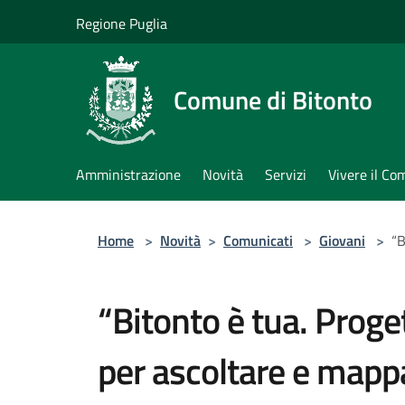
Salta al contenuto principale
Regione Puglia
Comune di Bitonto
Amministrazione
Novità
Servizi
Vivere il C
Home
>
Novità
>
Comunicati
>
Giovani
>
“B
“Bitonto è tua. Proge
per ascoltare e mappa