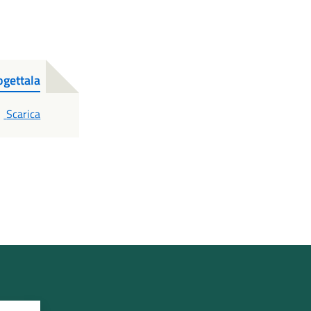
ogettala
PDF
Scarica