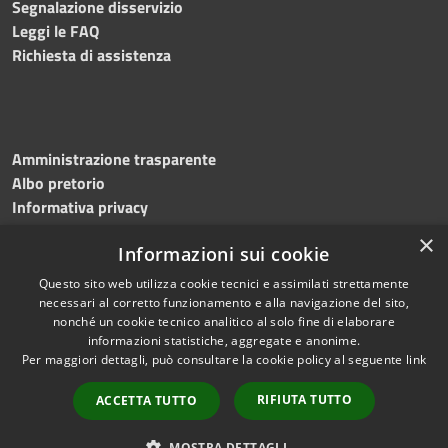
Segnalazione disservizio
Leggi le FAQ
Richiesta di assistenza
Amministrazione trasparente
Albo pretorio
Informativa privacy
Note legali
×
Informazioni sui cookie
Dichiarazione di accessibilità
Meccanismo di feedback
Questo sito web utilizza cookie tecnici e assimilati strettamente
necessari al corretto funzionamento e alla navigazione del sito,
nonché un cookie tecnico analitico al solo fine di elaborare
informazioni statistiche, aggregate e anonime.
RSS
Copyright © 2026 • Comune di
Per maggiori dettagli, può consultare la cookie policy al seguente
link
Accessibilità
Bitonto • Powered by
Privacy
Municipium
Accesso
•
RIFIUTA TUTTO
ACCETTA TUTTO
Cookie
redazione
Mappa del sito
MOSTRA DETTAGLI