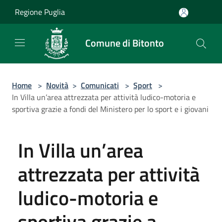
Salta al contenuto principale
Regione Puglia
Comune di Bitonto
Home
>
Novità
>
Comunicati
>
Sport
>
In Villa un’area attrezzata per attività ludico-motoria e
sportiva grazie a fondi del Ministero per lo sport e i giovani
In Villa un’area
attrezzata per attività
ludico-motoria e
sportiva grazie a