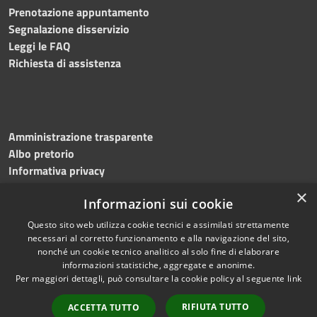
Prenotazione appuntamento
Segnalazione disservizio
Leggi le FAQ
Richiesta di assistenza
Amministrazione trasparente
Albo pretorio
Informativa privacy
Note legali
×
Informazioni sui cookie
Dichiarazione di accessibilità
Meccanismo di feedback
Questo sito web utilizza cookie tecnici e assimilati strettamente
necessari al corretto funzionamento e alla navigazione del sito,
nonché un cookie tecnico analitico al solo fine di elaborare
informazioni statistiche, aggregate e anonime.
RSS
Copyright © 2026 • Comune di
Per maggiori dettagli, può consultare la cookie policy al seguente
link
Accessibilità
Bitonto • Powered by
Privacy
Municipium
Accesso
•
RIFIUTA TUTTO
ACCETTA TUTTO