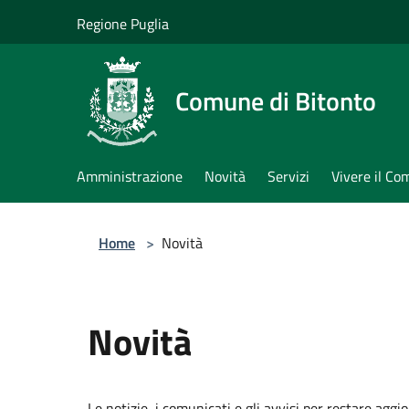
Salta al contenuto principale
Regione Puglia
Comune di Bitonto
Amministrazione
Novità
Servizi
Vivere il C
Home
>
Novità
Novità
Le notizie, i comunicati e gli avvisi per restare aggi