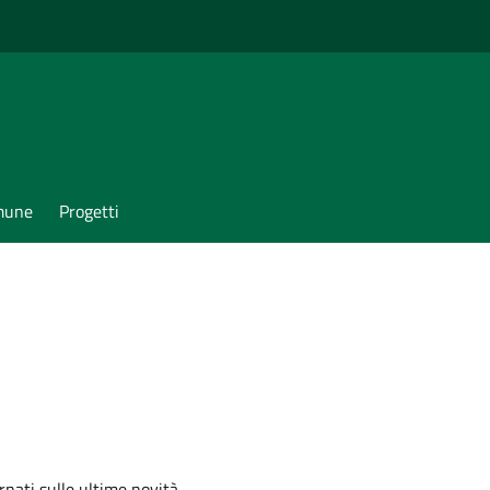
omune
Progetti
ornati sulle ultime novità,