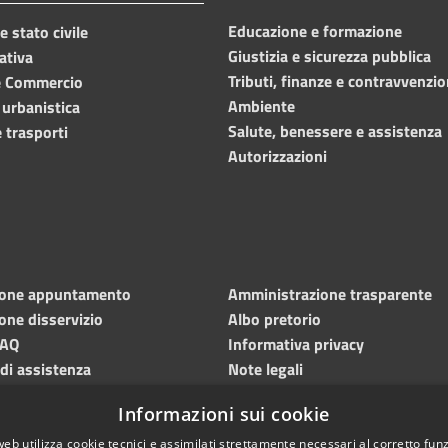
Educazione e formazione
 stato civile
Giustizia e sicurezza pubblica
ativa
Tributi, finanze e contravvenzio
e Commercio
Ambiente
 urbanistica
Salute, benessere e assistenza
 trasporti
Autorizzazioni
ione appuntamento
Amministrazione trasparente
one disservizio
Albo pretorio
FAQ
Informativa privacy
 di assistenza
Note legali
Dichiarazione di accessibilità
Informazioni sui cookie
Meccanismo di feedback
web utilizza cookie tecnici e assimilati strettamente necessari al corretto fu