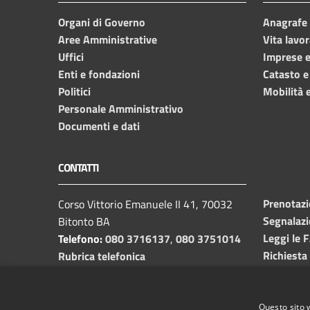
Organi di Governo
Anagrafe e
Aree Amministrative
Vita lavor
Uffici
Imprese 
Enti e fondazioni
Catasto e
Politici
Mobilità e
Personale Amministrativo
Documenti e dati
CONTATTI
Prenotaz
Corso Vittorio Emanuele II 41, 70032
Segnalazi
Bitonto BA
Leggi le 
Telefono:
080 3716137
,
080 3751014
Richiesta
Rubrica telefonica
C.F. /P.I.
00382650729
Email:
info@comune.bitonto.ba.it
PEC:
Questo sito 