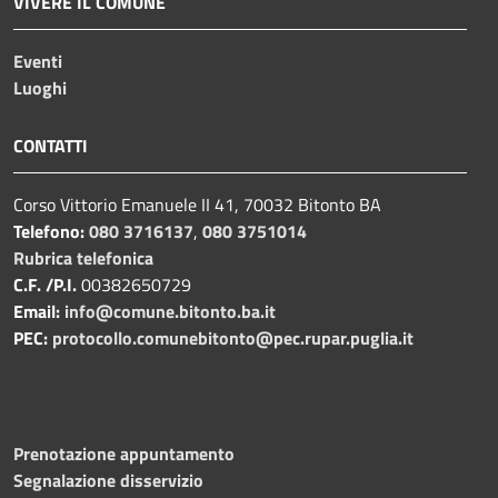
VIVERE IL COMUNE
Eventi
Luoghi
CONTATTI
Corso Vittorio Emanuele II 41, 70032 Bitonto BA
Telefono:
080 3716137
,
080 3751014
Rubrica telefonica
C.F. /P.I.
00382650729
Email:
info@comune.bitonto.ba.it
PEC:
protocollo.comunebitonto@pec.rupar.puglia.it
Prenotazione appuntamento
Segnalazione disservizio