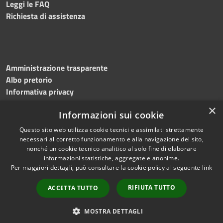
Leggi le FAQ
Richiesta di assistenza
Amministrazione trasparente
Albo pretorio
Informativa privacy
Note legali
×
Informazioni sui cookie
Dichiarazione di accessibilità
Meccanismo di feedback
Questo sito web utilizza cookie tecnici e assimilati strettamente
necessari al corretto funzionamento e alla navigazione del sito,
nonché un cookie tecnico analitico al solo fine di elaborare
informazioni statistiche, aggregate e anonime.
RSS
Copyright © 2026 • Comune di
Per maggiori dettagli, può consultare la cookie policy al seguente
link
Accessibilità
Bitonto • Powered by
Privacy
Municipium
Accesso
•
RIFIUTA TUTTO
ACCETTA TUTTO
Cookie
redazione
Mappa del sito
MOSTRA DETTAGLI