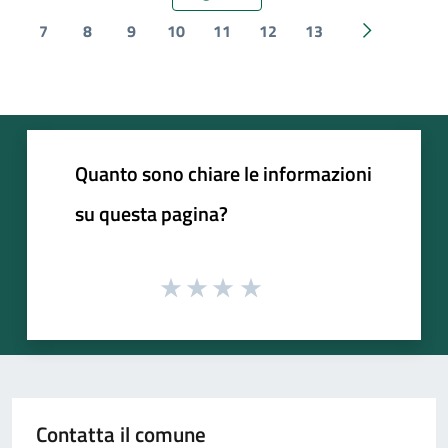
Pagina precedente
7
8
9
10
11
12
13
Pagina succ
Quanto sono chiare le informazioni
su questa pagina?
Contatta il comune