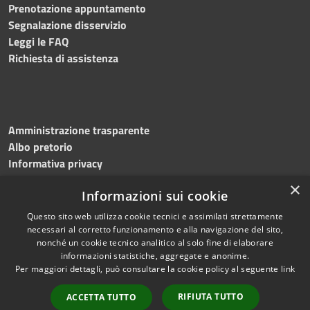
Prenotazione appuntamento
Segnalazione disservizio
Leggi le FAQ
Richiesta di assistenza
Amministrazione trasparente
Albo pretorio
Informativa privacy
Note legali
×
Informazioni sui cookie
Dichiarazione di accessibilità
Meccanismo di feedback
Questo sito web utilizza cookie tecnici e assimilati strettamente
necessari al corretto funzionamento e alla navigazione del sito,
nonché un cookie tecnico analitico al solo fine di elaborare
informazioni statistiche, aggregate e anonime.
RSS
Copyright © 2026 • Comune di
Per maggiori dettagli, può consultare la cookie policy al seguente
link
Accessibilità
Bitonto • Powered by
Privacy
Municipium
Accesso
•
RIFIUTA TUTTO
ACCETTA TUTTO