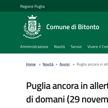
Salta al contenuto principale
Regione Puglia
Comune di Bitonto
Amministrazione
Novità
Servizi
Vivere il C
Home
>
Novità
>
Avvisi
>
Puglia ancora in al
Puglia ancora in allert
di domani (29 novemb