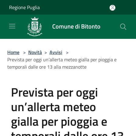
Salta al contenuto principale
Regione Puglia
Comune di Bitonto
Home
>
Novità
>
Avvisi
>
Prevista per oggi un’allerta meteo gialla per pioggia e
temporali dalle ore 13 alla mezzanotte
Prevista per oggi
un’allerta meteo
gialla per pioggia e
temporali dalle ore 13