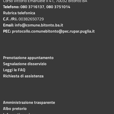
Corso Vittorio Emanuele II 41, 70032 Bitonto BA
Telefono:
080 3716137
,
080 3751014
Rubrica telefonica
C.F. /P.I.
00382650729
Email:
info@comune.bitonto.ba.it
PEC:
protocollo.comunebitonto@pec.rupar.puglia.it
Prenotazione appuntamento
Segnalazione disservizio
Leggi le FAQ
Richiesta di assistenza
Amministrazione trasparente
Albo pretorio