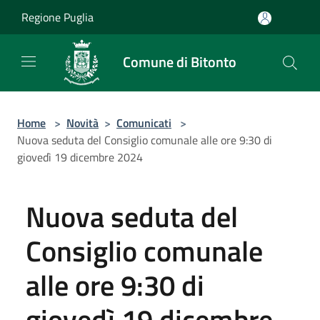
Salta al contenuto principale
Regione Puglia
Comune di Bitonto
Home
>
Novità
>
Comunicati
>
Nuova seduta del Consiglio comunale alle ore 9:30 di
giovedì 19 dicembre 2024
Nuova seduta del
Consiglio comunale
alle ore 9:30 di
giovedì 19 dicembre