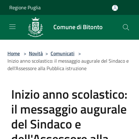
Salta al contenuto principale
Regione Puglia
Comune di Bitonto
Home
>
Novità
>
Comunicati
>
Inizio anno scolastico: il messaggio augurale del Sindaco e
dell'Assessore alla Pubblica istruzione
Inizio anno scolastico:
il messaggio augurale
del Sindaco e
dell'Assessore alla