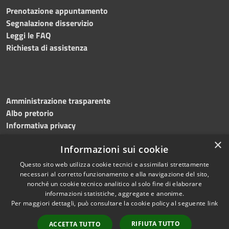
Prenotazione appuntamento
Segnalazione disservizio
Leggi le FAQ
Richiesta di assistenza
Amministrazione trasparente
Albo pretorio
Informativa privacy
Note legali
×
Informazioni sui cookie
Dichiarazione di accessibilità
Meccanismo di feedback
Questo sito web utilizza cookie tecnici e assimilati strettamente
necessari al corretto funzionamento e alla navigazione del sito,
nonché un cookie tecnico analitico al solo fine di elaborare
informazioni statistiche, aggregate e anonime.
RSS
Copyright © 2026 • Comune di
Per maggiori dettagli, può consultare la cookie policy al seguente
link
Accessibilità
Bitonto • Powered by
Privacy
Municipium
Accesso
•
RIFIUTA TUTTO
ACCETTA TUTTO