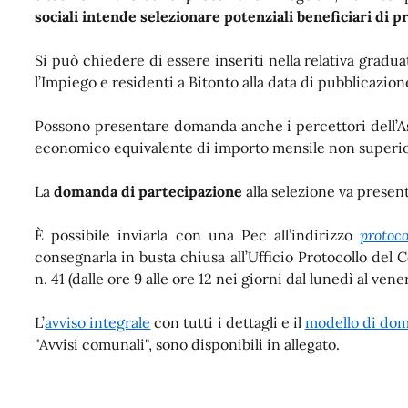
sociali
intende selezionare potenziali beneficiari di pr
Si può chiedere di essere inseriti nella relativa graduat
l’Impiego e residenti a Bitonto alla data di pubblicazion
Possono presentare domanda anche i percettori dell’Ass
economico equivalente di importo mensile non superio
La
domanda di partecipazione
alla selezione va presen
È possibile inviarla con una Pec all’indirizzo
protoco
consegnarla in busta chiusa all’Ufficio Protocollo del
n. 41 (dalle ore 9 alle ore 12 nei giorni dal lunedì al venerd
L’
avviso integrale
con tutti i dettagli e il
modello di do
"Avvisi comunali", sono disponibili in allegato.