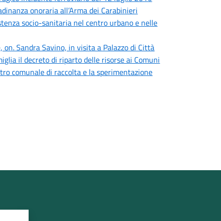
adinanza onoraria all’Arma dei Carabinieri
sistenza socio-sanitaria nel centro urbano e nelle
 on. Sandra Savino, in visita a Palazzo di Città
iglia il decreto di riparto delle risorse ai Comuni
centro comunale di raccolta e la sperimentazione