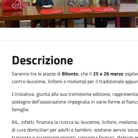
Descrizione
Saranno tre le piazze di
Bitonto
, che il
25 e 26 marzo
ospiter
contro leucemie, linfomi e mieloma) per il tradizionale appu
L’iniziativa, giunta alla sua trentesima edizione, rappresen
sostegno dell’associazione impegnata in varie forme al fianco
famiglie.
AIL, infatti, finanzia la ricerca su leucemie, linfomi, mieloma
di cure domiciliari per adulti e bambini; sostiene servizi soci
trasporto e accompagnamento, consegna farmaci, disbrigo pra