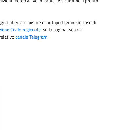
zioni meteo a livello locale, assicurando il pronto
i di allerta e misure di autoprotezione in caso di
zione Civile regionale
, sulla pagina web del
relativo
canale Telegram
.