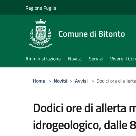
Salta al contenuto principale
Regione Puglia
Comune di Bitonto
Amministrazione
Novità
Servizi
Vivere il C
Home
>
Novità
>
Avvisi
>
Dodici ore di aller
Dodici ore di allerta 
idrogeologico, dalle 