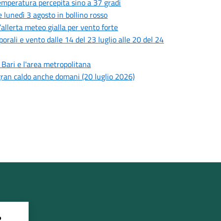
 temperatura percepita sino a 37 gradi
 lunedì 3 agosto in bollino rosso
’allerta meteo gialla per vento forte
porali e vento dalle 14 del 23 luglio alle 20 del 24
i Bari e l'area metropolitana
l gran caldo anche domani (20 luglio 2026)
?