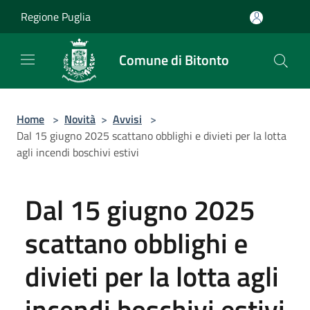
Salta al contenuto principale
Regione Puglia
Comune di Bitonto
Home
>
Novità
>
Avvisi
>
Dal 15 giugno 2025 scattano obblighi e divieti per la lotta
agli incendi boschivi estivi
Dal 15 giugno 2025
scattano obblighi e
divieti per la lotta agli
incendi boschivi estivi