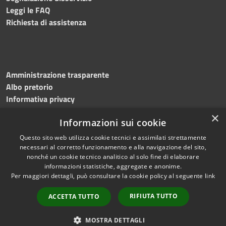
Leggi le FAQ
Richiesta di assistenza
Amministrazione trasparente
Albo pretorio
Informativa privacy
Note legali
×
Informazioni sui cookie
Dichiarazione di accessibilità
Meccanismo di feedback
Questo sito web utilizza cookie tecnici e assimilati strettamente
necessari al corretto funzionamento e alla navigazione del sito,
nonché un cookie tecnico analitico al solo fine di elaborare
informazioni statistiche, aggregate e anonime.
RSS
Copyright © 2026 • Comune di
Per maggiori dettagli, può consultare la cookie policy al seguente
link
Accessibilità
Bitonto • Powered by
Privacy
Municipium
Accesso
•
RIFIUTA TUTTO
ACCETTA TUTTO
Cookie
redazione
Mappa del sito
MOSTRA DETTAGLI