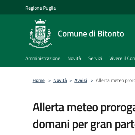
Salta al contenuto principale
Regione Puglia
Comune di Bitonto
Amministrazione
Novità
Servizi
Vivere il C
Home
>
Novità
>
Avvisi
>
Allerta meteo proro
Allerta meteo proroga
domani per gran parte