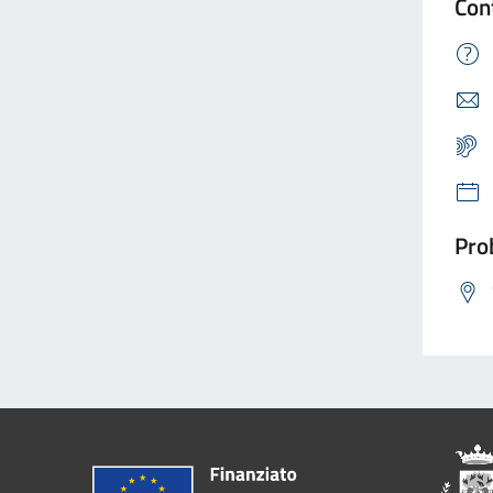
Con
Prob