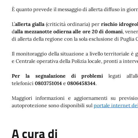
È quanto prevede il messaggio di allerta diffuso in gior
L’
allerta gialla
(criticità ordinaria) per
rischio idrogeo
d
alla mezzanotte odierna alle ore 20 di domani
, vene
di allerta della regione con la sola esclusione di Pug
Il monitoraggio della situazione a livello territoriale
e Centrale operativa della Polizia locale, pronti a interv
Per la segnalazione di problemi
legati all'a
telefonici
0803751014
e
0806458344
.
Maggiori informazioni e aggiornamenti su previsio
autoprotezione sono disponibili sul
portale internet de
A cura di