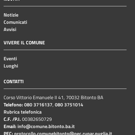
Notizie
Comunicati
Avvisi
VIVERE IL COMUNE
Eventi
Luoghi
CONTATTI
Corso Vittorio Emanuele II 41, 70032 Bitonto BA
Telefono:
080 3716137
,
080 3751014
Rubrica telefonica
C.F. /P.I.
00382650729
Email:
info@comune.bitonto.ba.it
PEC:
protocollo.comunebitonto@pec.rupar.puglia.it