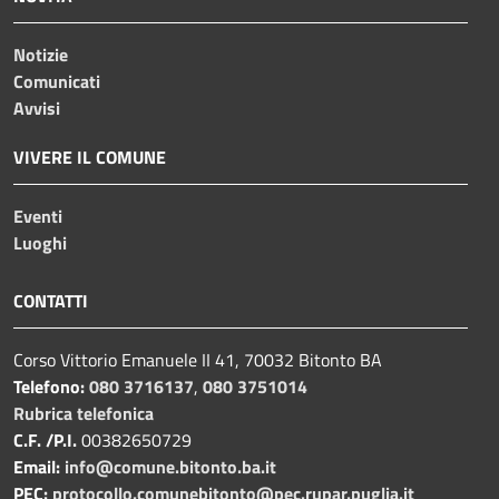
Notizie
Comunicati
Avvisi
VIVERE IL COMUNE
Eventi
Luoghi
CONTATTI
Corso Vittorio Emanuele II 41, 70032 Bitonto BA
Telefono:
080 3716137
,
080 3751014
Rubrica telefonica
C.F. /P.I.
00382650729
Email:
info@comune.bitonto.ba.it
PEC:
protocollo.comunebitonto@pec.rupar.puglia.it