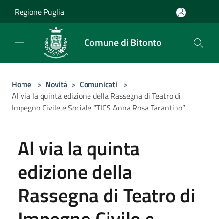
Salta al contenuto principale
Regione Puglia
Comune di Bitonto
Home
>
Novità
>
Comunicati
>
Al via la quinta edizione della Rassegna di Teatro di
Impegno Civile e Sociale “TICS Anna Rosa Tarantino”
Al via la quinta
edizione della
Rassegna di Teatro di
Impegno Civile e