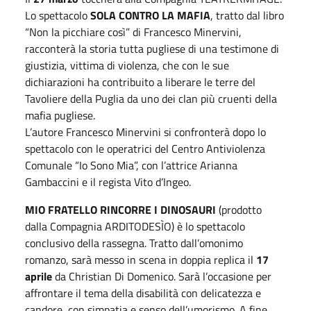
Lo spettacolo
SOLA CONTRO LA MAFIA
,
tratto dal libro
“Non la picchiare così” di Francesco Minervini,
racconterà la storia tutta pugliese di una testimone di
giustizia, vittima di violenza, che con le sue
dichiarazioni ha contribuito a liberare le terre del
Tavoliere della Puglia da uno dei clan più cruenti della
mafia pugliese.
L’autore Francesco Minervini si confronterà dopo lo
spettacolo con le operatrici del Centro Antiviolenza
Comunale “Io Sono Mia”, con l’attrice Arianna
Gambaccini e il regista Vito d’Ingeo.
MIO FRATELLO RINCORRE I DINOSAURI
(prodotto
dalla Compagnia ARDITODESÌO)
è lo spettacolo
conclusivo
della rassegna. Tratto dall’omonimo
romanzo, sarà messo in scena in doppia replica il
17
aprile
da Christian Di Domenico. Sarà l’occasione per
affrontare il tema della disabilità con delicatezza e
candore, con simpatia e senso dell’umorismo. A fine