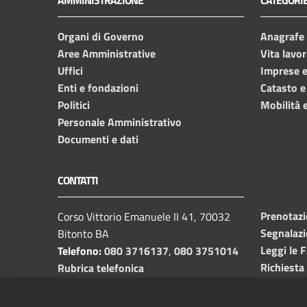
Organi di Governo
Anagrafe e
Aree Amministrative
Vita lavor
Uffici
Imprese 
Enti e fondazioni
Catasto e
Politici
Mobilità e
Personale Amministrativo
Documenti e dati
CONTATTI
Prenotaz
Corso Vittorio Emanuele II 41, 70032
Segnalazi
Bitonto BA
Leggi le 
Telefono:
080 3716137
,
080 3751014
Richiesta
Rubrica telefonica
C.F. /P.I.
00382650729
Email:
info@comune.bitonto.ba.it