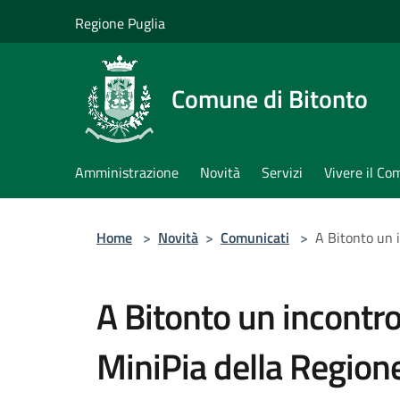
Salta al contenuto principale
Regione Puglia
Comune di Bitonto
Amministrazione
Novità
Servizi
Vivere il C
Home
>
Novità
>
Comunicati
>
A Bitonto un i
A Bitonto un incontro 
MiniPia della Region