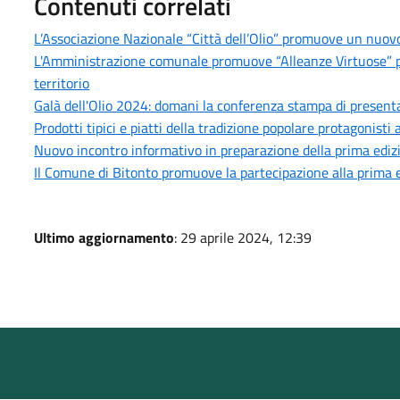
Contenuti correlati
L’Associazione Nazionale “Città dell’Olio” promuove un nuovo p
L'Amministrazione comunale promuove “Alleanze Virtuose” per
territorio
Galà dell'Olio 2024: domani la conferenza stampa di present
Prodotti tipici e piatti della tradizione popolare protagonist
Nuovo incontro informativo in preparazione della prima ediz
Il Comune di Bitonto promuove la partecipazione alla prima e
Ultimo aggiornamento
: 29 aprile 2024, 12:39