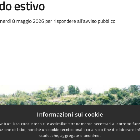
do estivo
nerdì 8 maggio 2026 per rispondere all’avviso pubblico
Informazioni sui cookie
web utilizza cookie tecnici e assimilati strettamente necessari al corretto fu
azione del sito, nonché un cookie tecnico analitico al solo fine di elaborare i
statistiche, aggregate e anonime.