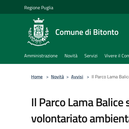
Salta al contenuto principale
Regione Puglia
Comune di Bitonto
Amministrazione
Novità
Servizi
Vivere il C
Home
>
Novità
>
Avvisi
>
Il Parco Lama Balic
Il Parco Lama Balice 
volontariato ambiental