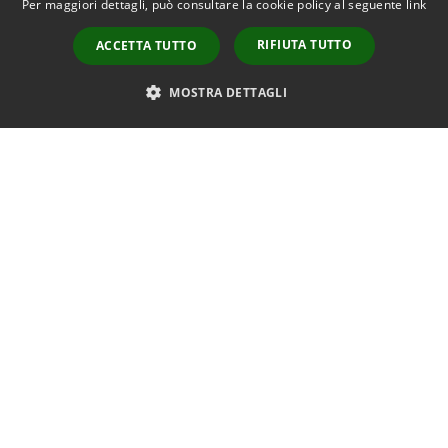
Per maggiori dettagli, può consultare la cookie policy al seguente
link
RIFIUTA TUTTO
ACCETTA TUTTO
MOSTRA DETTAGLI
Descrizione
L’Ente Parco Naturale Regionale Lama Balice ha pubblic
antincendio (AIB) 2026 nel territorio del parco nei Com
di volontariato ambientaliste, chiamate a collaborare n
periodo 22 giugno – 11 settembre 2026.