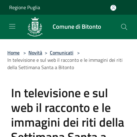
Salta al contenuto principale
Regione Puglia
Comune di Bitonto
Home
>
Novità
>
Comunicati
>
In televisione e sul web il racconto e le immagini dei riti
della Settimana Santa a Bitonto
In televisione e sul
web il racconto e le
immagini dei riti della
Settimana Santa a