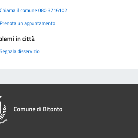
Chiama il comune 080 3716102
Prenota un appuntamento
lemi in città
Segnala disservizio
Comune di Bitonto