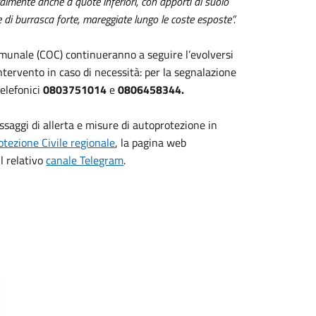
lmente anche a quote inferiori, con apporti al suolo
 di burrasca forte, mareggiate lungo le coste esposte”.
omunale (COC) continueranno a seguire l’evolversi
intervento in caso di necessità: per la segnalazione
telefonici
0803751014
e
0806458344.
saggi di allerta e misure di autoprotezione in
otezione Civile regionale
, la pagina web
l relativo
canale Telegram
.