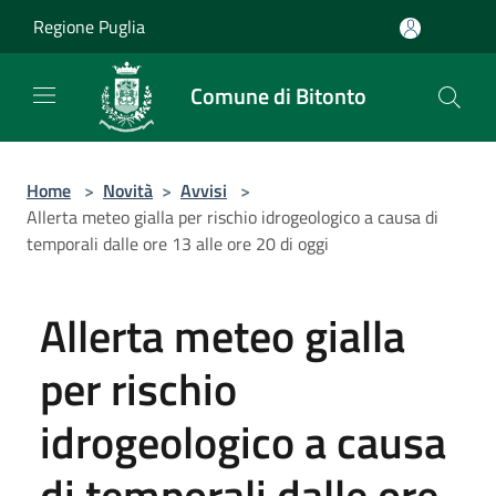
Salta al contenuto principale
Regione Puglia
Comune di Bitonto
Home
>
Novità
>
Avvisi
>
Allerta meteo gialla per rischio idrogeologico a causa di
temporali dalle ore 13 alle ore 20 di oggi
Allerta meteo gialla
per rischio
idrogeologico a causa
di temporali dalle ore