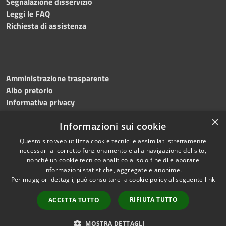
Segnalazione disservizio
Leggi le FAQ
Richiesta di assistenza
Amministrazione trasparente
Albo pretorio
Informativa privacy
Note legali
×
Informazioni sui cookie
Dichiarazione di accessibilità
Meccanismo di feedback
Questo sito web utilizza cookie tecnici e assimilati strettamente
necessari al corretto funzionamento e alla navigazione del sito,
nonché un cookie tecnico analitico al solo fine di elaborare
informazioni statistiche, aggregate e anonime.
RSS
Copyright © 2026 • Comune di
Per maggiori dettagli, può consultare la cookie policy al seguente
link
Accessibilità
Bitonto • Powered by
Privacy
Municipium
Accesso
•
RIFIUTA TUTTO
ACCETTA TUTTO
Cookie
redazione
Mappa del sito
MOSTRA DETTAGLI