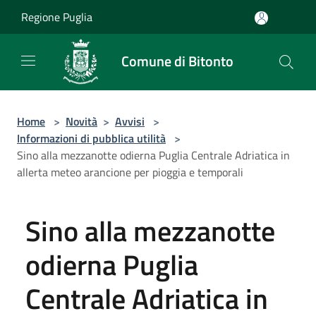
Salta al contenuto principale
Regione Puglia
Comune di Bitonto
Home
>
Novità
>
Avvisi
>
Informazioni di pubblica utilità
>
Sino alla mezzanotte odierna Puglia Centrale Adriatica in
allerta meteo arancione per pioggia e temporali
Sino alla mezzanotte
odierna Puglia
Centrale Adriatica in