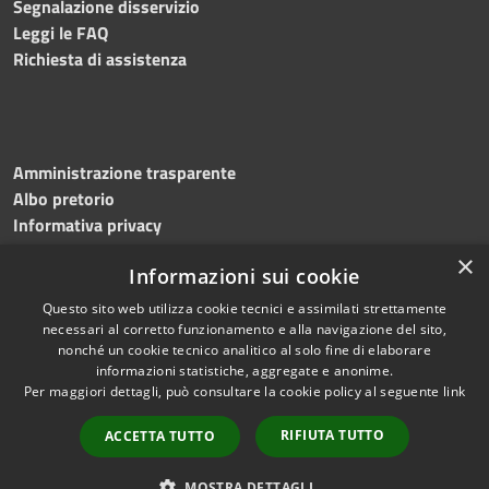
Segnalazione disservizio
Leggi le FAQ
Richiesta di assistenza
Amministrazione trasparente
Albo pretorio
Informativa privacy
Note legali
×
Informazioni sui cookie
Dichiarazione di accessibilità
Meccanismo di feedback
Questo sito web utilizza cookie tecnici e assimilati strettamente
necessari al corretto funzionamento e alla navigazione del sito,
nonché un cookie tecnico analitico al solo fine di elaborare
informazioni statistiche, aggregate e anonime.
RSS
Copyright © 2026 • Comune di
Per maggiori dettagli, può consultare la cookie policy al seguente
link
Accessibilità
Bitonto • Powered by
Privacy
Municipium
Accesso
•
RIFIUTA TUTTO
ACCETTA TUTTO
Cookie
redazione
Mappa del sito
MOSTRA DETTAGLI