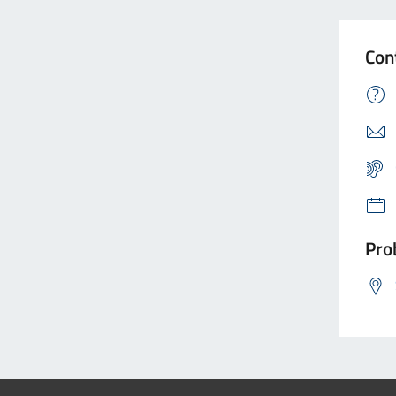
Con
Prob