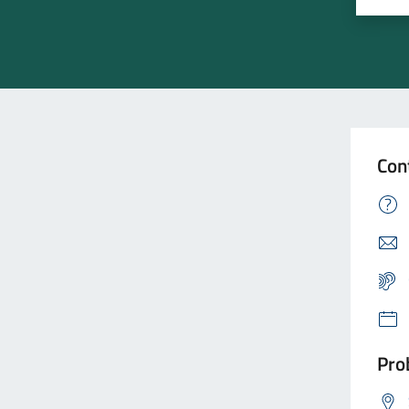
Con
Prob