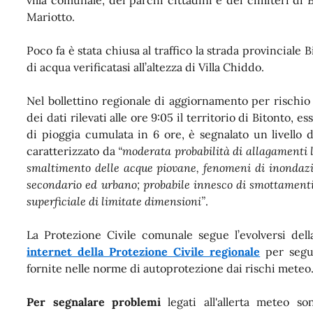
villa comunale, dei parchi cittadini e dei cimiteri di 
Mariotto.
Poco fa è stata chiusa al traffico la strada provincial
di acqua verificatasi all’altezza di Villa Chiddo.
Nel bollettino regionale di aggiornamento per rischio i
dei dati rilevati alle ore 9:05 il territorio di Bitonto, e
di pioggia cumulata in 6 ore, è segnalato un livello d
caratterizzato da
“moderata probabilità di allagamenti l
smaltimento delle acque piovane, fenomeni di inondazio
secondario ed urbano; probabile innesco di smottamenti l
superficiale di limitate dimensioni”
.
La Protezione Civile comunale segue l’evolversi dell
internet della Protezione Civile regionale
per segui
fornite nelle norme di autoprotezione dai rischi meteo
Per segnalare problemi
legati all'allerta meteo so