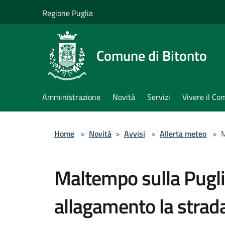
Salta al contenuto principale
Regione Puglia
Comune di Bitonto
Amministrazione
Novità
Servizi
Vivere il C
Home
>
Novità
>
Avvisi
>
Allerta meteo
>
M
Maltempo sulla Puglia
allagamento la strada