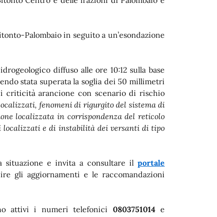
Bitonto Centro e delle frazioni di Palombaio e
e Bitonto-Palombaio in seguito a un’esondazione
drogeologico diffuso alle ore 10:12 sulla base
ssendo stata superata la soglia dei 50 millimetri
i criticità arancione con scenario di rischio
ocalizzati, fenomeni di rigurgito del sistema di
ne localizzata in corrispondenza del reticolo
ocalizzati e di instabilità dei versanti di tipo
a situazione e invita a consultare il
portale
re gli aggiornamenti e le raccomandazioni
.
no attivi i numeri telefonici
0803751014
e