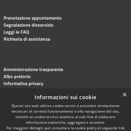
Prenotazione appuntamento
Segnalazione disservizio
Leggi le FAQ
Richiesta di assistenza
Amministrazione trasparente
Albo pretorio
Informativa privacy
Note legali
×
Informazioni sui cookie
Dichiarazione di accessibilità
Meccanismo di feedback
Questo sito web utilizza cookie tecnici e assimilati strettamente
necessari al corretto funzionamento e alla navigazione del sito,
nonché un cookie tecnico analitico al solo fine di elaborare
informazioni statistiche, aggregate e anonime.
RSS
Copyright © 2026 • Comune di
Per maggiori dettagli, può consultare la cookie policy al seguente
link