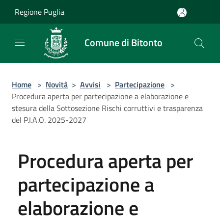
Salta al contenuto principale
Regione Puglia
Comune di Bitonto
Home
>
Novità
>
Avvisi
>
Partecipazione
>
Procedura aperta per partecipazione a elaborazione e
stesura della Sottosezione Rischi corruttivi e trasparenza
del P.I.A.O. 2025-2027
Procedura aperta per
partecipazione a
elaborazione e