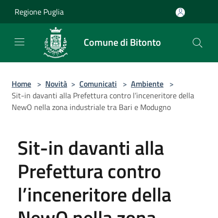
Salta al contenuto principale
Regione Puglia
Comune di Bitonto
Home
>
Novità
>
Comunicati
>
Ambiente
>
Sit-in davanti alla Prefettura contro l’inceneritore della
NewO nella zona industriale tra Bari e Modugno
Sit-in davanti alla
Prefettura contro
l’inceneritore della
NewO nella zona