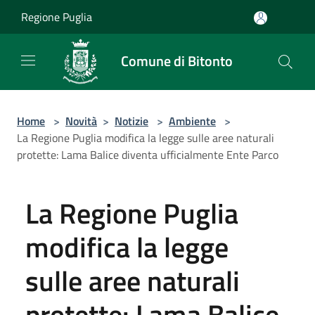
Salta al contenuto principale
Regione Puglia
Comune di Bitonto
Home
>
Novità
>
Notizie
>
Ambiente
>
La Regione Puglia modifica la legge sulle aree naturali
protette: Lama Balice diventa ufficialmente Ente Parco
La Regione Puglia
modifica la legge
sulle aree naturali
protette: Lama Balice