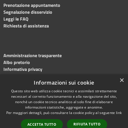
Prenotazione appuntamento
Segnalazione disservizio
Leggi le FAQ
Richiesta di assistenza
Amministrazione trasparente
Albo pretorio
Informativa privacy
Note legali
×
Informazioni sui cookie
Dichiarazione di accessibilità
Meccanismo di feedback
Questo sito web utilizza cookie tecnici e assimilati strettamente
necessari al corretto funzionamento e alla navigazione del sito,
nonché un cookie tecnico analitico al solo fine di elaborare
informazioni statistiche, aggregate e anonime.
RSS
Copyright © 2026 • Comune di
Per maggiori dettagli, può consultare la cookie policy al seguente
link
Accessibilità
Bitonto • Powered by
Privacy
Municipium
Accesso
•
RIFIUTA TUTTO
ACCETTA TUTTO