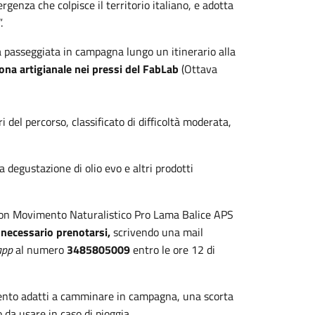
genza che colpisce il territorio italiano, e adotta
.
a passeggiata in campagna lungo un itinerario alla
zona artigianale nei pressi del FabLab
(Ottava
i del percorso, classificato di difficoltà moderata,
degustazione di olio evo e altri prodotti
ne con Movimento Naturalistico Pro Lama Balice APS
ò
necessario prenotarsi,
scrivendo una mail
app
al numero
3485805009
entro le ore 12 di
amento adatti a camminare in campagna, una scorta
da usare in caso di pioggia.