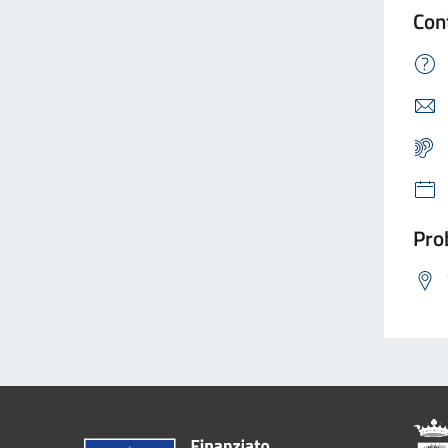
Con
Prob