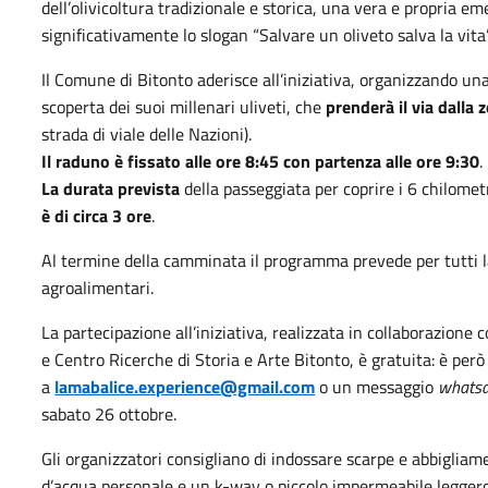
dell’olivicoltura tradizionale
e storica,
una vera e propria emer
significativamente lo slogan “Salvare un oliveto salva la vita”
Il Comune di Bitonto aderisce all’iniziativa, organizzando un
scoperta dei suoi millenari uliveti, che
prenderà il via dalla 
strada di viale delle Nazioni).
Il raduno è fissato alle ore 8:45 con partenza alle ore 9:30
.
La durata prevista
della passeggiata per coprire i 6 chilometr
è di circa 3 ore
.
Al termine della camminata il programma prevede per tutti la 
agroalimentari.
La partecipazione all’iniziativa, realizzata in collaborazio
e Centro Ricerche di Storia e Arte Bitonto, è gratuita: è per
a
lamabalice.experience@gmail.com
o un messaggio
whats
sabato 26 ottobre.
Gli organizzatori consigliano di indossare scarpe e abbigli
d’acqua personale e un k-way o piccolo impermeabile leggero 