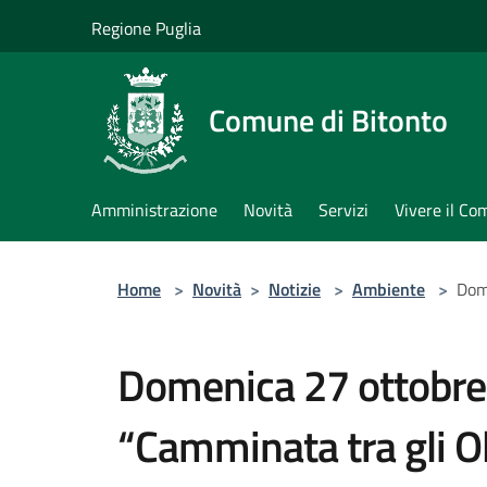
Salta al contenuto principale
Regione Puglia
Comune di Bitonto
Amministrazione
Novità
Servizi
Vivere il C
Home
>
Novità
>
Notizie
>
Ambiente
>
Dome
Domenica 27 ottobre
“Camminata tra gli Oliv