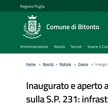
Salta al contenuto principale
Regione Puglia
Comune di Bitonto
Amministrazione
Novità
Servizi
Vivere il C
Home
>
Novità
>
Notizie
>
Opere
>
Inaugura
Inaugurato e aperto a
sulla S.P. 231: infras