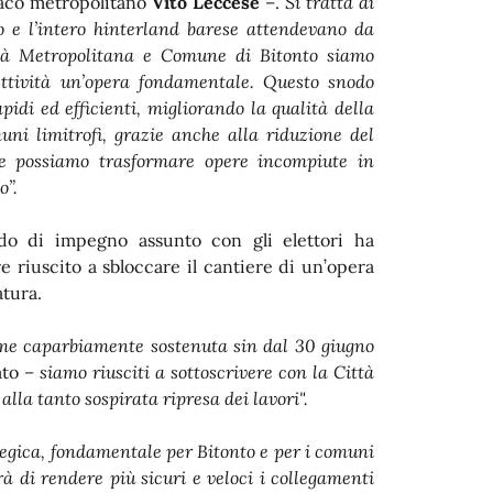
daco metropolitano
Vito Leccese
–.
Si tratta di
o e l’intero hinterland barese attendevano da
ittà Metropolitana e Comune di Bitonto siamo
lettività un’opera fondamentale. Questo snodo
idi ed efficienti, migliorando la qualità della
uni limitrofi, grazie anche alla riduzione del
eme possiamo trasformare opere incompiute in
o”.
o di impegno assunto con gli elettori ha
e riuscito a sbloccare il cantiere di un’opera
atura.
 me caparbiamente sostenuta sin dal 30 giugno
ato
– siamo riusciti a sottoscrivere con la Città
la tanto sospirata ripresa dei lavori".
egica, fondamentale per Bitonto e per i comuni
rà di rendere più sicuri e veloci i collegamenti