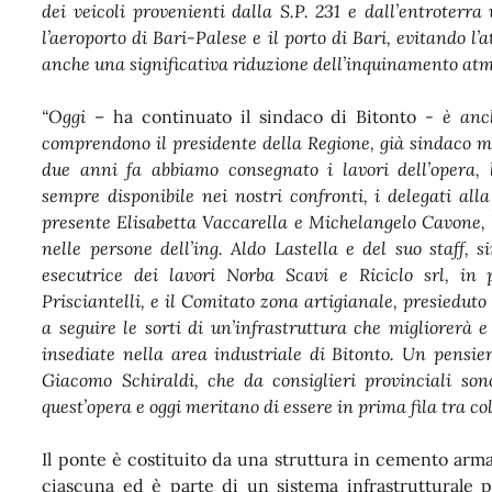
dei veicoli provenienti dalla S.P. 231 e dall’entroterra 
l’aeroporto di Bari-Palese e il porto di Bari, evitando l
anche una significativa riduzione dell’inquinamento atmo
“Oggi
– ha continuato il sindaco di Bitonto -
è anch
comprendono il presidente della Regione, già sindaco m
due anni fa abbiamo consegnato i lavori dell’opera, l
sempre disponibile nei nostri confronti, i delegati all
presente Elisabetta Vaccarella e Michelangelo Cavone, l
nelle persone dell’ing. Aldo Lastella e del suo staff, 
esecutrice dei lavori Norba Scavi e Riciclo srl, in p
Prisciantelli, e il Comitato zona artigianale, presiedu
a seguire le sorti di un’infrastruttura che migliorerà 
insediate nella area industriale di Bitonto. Un pensie
Giacomo Schiraldi, che da consiglieri provinciali son
quest’opera e oggi meritano di essere in prima fila tra col
Il ponte è costituito da una struttura in cemento a
ciascuna ed è parte di un sistema infrastrutturale