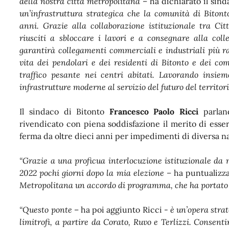
della nostra città metropolitana
– ha dichiarato il sin
un’infrastruttura strategica che la comunità di Bitont
anni. Grazie alla collaborazione istituzionale tra C
riusciti a sbloccare i lavori e a consegnare alla col
garantirà collegamenti commerciali e industriali più rap
vita dei pendolari e dei residenti di Bitonto e dei com
traffico pesante nei centri abitati. Lavorando insi
infrastrutture moderne al servizio del futuro del territori
Il sindaco di Bitonto
Francesco Paolo Ricci
parland
rivendicato con piena soddisfazione il merito di esser
ferma da oltre dieci anni per impedimenti di diversa n
“Grazie a una proficua interlocuzione istituzionale da
2022 pochi giorni dopo la mia elezione –
ha puntualizz
Metropolitana un accordo di programma, che ha portato al
“Questo ponte
– ha poi aggiunto Ricci -
è un’opera strat
limitrofi, a partire da Corato, Ruvo e Terlizzi. Consenti