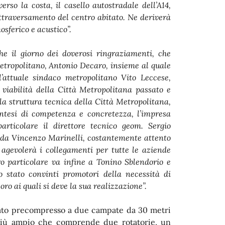
verso la costa, il casello autostradale dell’A14,
’attraversamento del centro abitato. Ne deriverà
sferico e acustico”.
e il giorno dei doverosi ringraziamenti, che
etropolitano, Antonio Decaro, insieme al quale
’attuale sindaco metropolitano Vito Leccese,
a viabilità della Città Metropolitana passato e
a struttura tecnica della Città Metropolitana,
sintesi di competenza e concretezza, l’impresa
articolare il direttore tecnico geom. Sergio
to da Vincenzo Marinelli, costantemente attento
e agevolerà i collegamenti per tutte le aziende
ro particolare va infine a Tonino Sblendorio e
o stato convinti promotori della necessità di
oro ai quali si deve la sua realizzazione”.
rmato precompresso a due campate da 30 metri
 più ampio che comprende due rotatorie, un