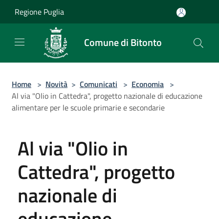
Salta al contenuto principale
Regione Puglia
Comune di Bitonto
Home
>
Novità
>
Comunicati
>
Economia
>
Al via "Olio in Cattedra", progetto nazionale di educazione
alimentare per le scuole primarie e secondarie
Al via "Olio in
Cattedra", progetto
nazionale di
educazione