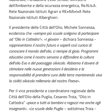
dell'Ambiente e della sicurezza energetica, Re.N.Is.A.
Rete Nazionale Istituti Agrari e RE•NA•I•A Rete
Nazionale Istituti Alberghieri.
Il presidente delle Città dell’Olio, Michele Sonnessa,
evidenzia che
«sempre più scuole scelgono di partecipare
ad “Olio in Cattedra”»
.
«I giovani
– dichiara Sonnessa -
rappresentano il nostro futuro e saperli così curiosi di
conoscere il mondo dell’olio, ci riempie di gioia. Programmi
educativi come il nostro servono a diffondere la cultura
dell’olio Evo e del paesaggio olivicolo. Abbiamo
il dovere di
stimolare nelle nuove generazioni il desiderio e la
responsabilità di prendersi cura della terra mantenendo viva
la civiltà olivicola millenaria del nostro Paese»
.
Per il vice presidente e coordinatore regionale delle
Città dell’Olio della Puglia, Cesareo Troia, “Olio in
Cattedra”
«piace a tutti ai bambini e ragazzi ma anche agli
insegnanti»
.
«Le scuole della Puglia
– sottolinea Troia -