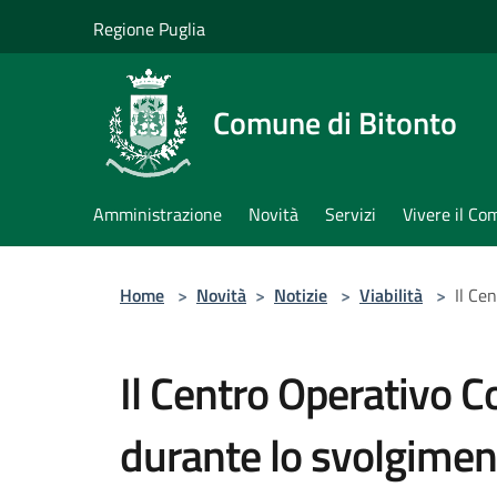
Salta al contenuto principale
Regione Puglia
Comune di Bitonto
Amministrazione
Novità
Servizi
Vivere il C
Home
>
Novità
>
Notizie
>
Viabilità
>
Il Ce
Il Centro Operativo 
durante lo svolgiment