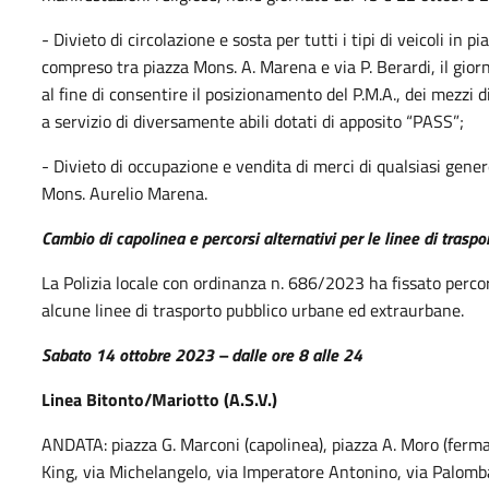
- Divieto di circolazione e sosta per tutti i tipi di veicoli in
compreso tra piazza Mons. A. Marena e via P. Berardi, il gior
al fine di consentire il posizionamento del P.M.A., dei mezzi d
a servizio di diversamente abili dotati di apposito “PASS”;
- Divieto di occupazione e vendita di merci di qualsiasi gene
Mons. Aurelio Marena.
Cambio di capolinea e percorsi alternativi per le linee di traspo
La Polizia locale con ordinanza n. 686/2023 ha fissato percor
alcune linee di trasporto pubblico urbane ed extraurbane.
Sabato 14 ottobre 2023 – dalle ore 8 alle 24
Linea Bitonto/Mariotto (A.S.V.)
ANDATA: piazza G. Marconi (capolinea), piazza A. Moro (fermata
King, via Michelangelo, via Imperatore Antonino, via Palomb